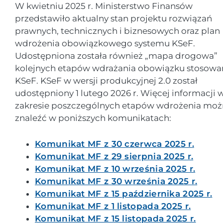
W kwietniu 2025 r. Ministerstwo Finansów
przedstawiło aktualny stan projektu rozwiązań
prawnych, technicznych i biznesowych oraz plan
wdrożenia obowiązkowego systemu KSeF.
Udostępniona została również „mapa drogowa”
kolejnych etapów wdrażania obowiązku stosowa
KSeF. KSeF w wersji produkcyjnej 2.0 został
udostępniony 1 lutego 2026 r. Więcej informacji 
zakresie poszczególnych etapów wdrożenia moż
znaleźć w poniższych komunikatach:
Komunikat MF z 30 czerwca 2025 r.
Komunikat MF z 29 sierpnia 2025 r.
Komunikat MF z 10 września 2025 r.
Komunikat MF z 30 września 2025 r.
Komunikat MF z 15 października 2025 r.
Komunikat MF z 1 listopada 2025 r.
Komunikat MF z 15 listopada 2025 r.