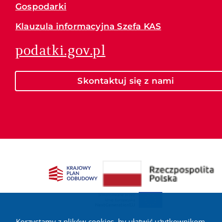
Gospodarki
Klauzula informacyjna Szefa KAS
podatki.gov.pl
Skontaktuj się z nami
Korzystamy z plików cookies, by ułatwić użytkownikom