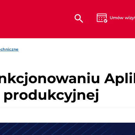
echniczne
nkcjonowaniu Apli
i produkcyjnej