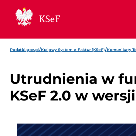
KSeF
/
/
Podatki.gov.pl
Krajowy System e-Faktur (KSeF)
Komunikaty T
Utrudnienia w fu
KSeF 2.0 w wersj