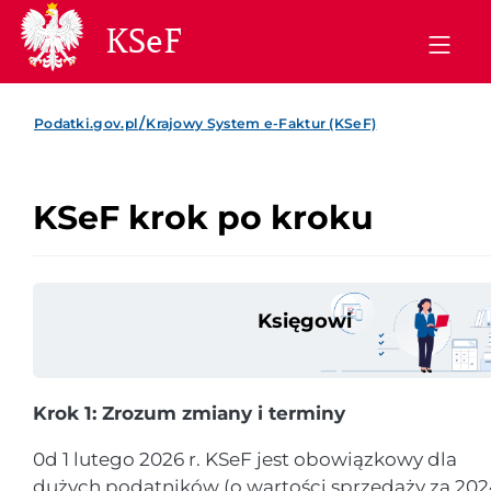
KSeF
/
Podatki.gov.pl
Krajowy System e-Faktur (KSeF)
KSeF krok po kroku
Księgowi
Krok 1: Zrozum zmiany i terminy
0d 1 lutego 2026 r. KSeF jest obowiązkowy dla
dużych podatników (o wartości sprzedaży za 2024