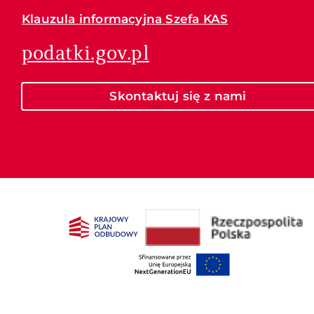
Klauzula informacyjna Szefa KAS
podatki.gov.pl
Skontaktuj się z nami