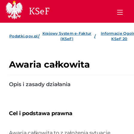
KSeF
Krajowy System e-Faktur
Informacje Ogol
/
/
Podatki.gov.pl
(KSeF)
KSeF 20
Awaria całkowita
Opis i zasady działania
Cel i podstawa prawna
Awaria całkowita to z założenia sytuacje