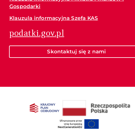
Gospodarki
Klauzula informacyjna Szefa KAS
podatki.gov.pl
Skontaktuj się z nami