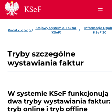
KSeF
Krajowy System e-Faktur
Informacje Ogol
/
/
Podatki.gov.pl
(KSeF)
KSeF 20
Tryby szczególne
wystawiania faktur
W systemie KSeF funkcjonują
dwa tryby wystawiania faktur:
tryb online i tryb offline