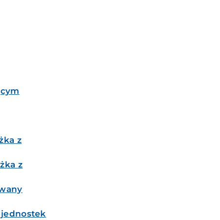
jącym
żka z
żka z
owany
 jednostek