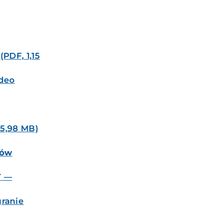
PDF, 1,15
deo
 5,98 MB)
ków
T
—
ranie