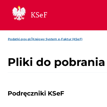
KSeF
/
Podatki.gov.pl
Krajowy System e-Faktur (KSeF)
Pliki do pobrania
Podręczniki KSeF