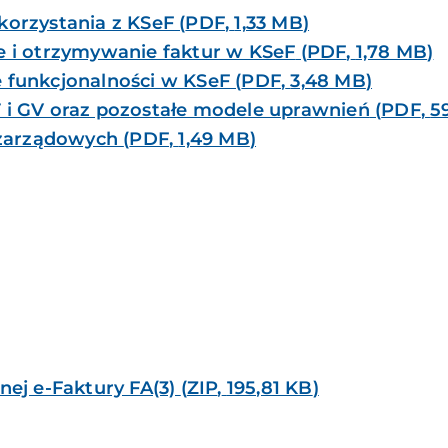
 korzystania z KSeF
(
PDF
,
1,33 MB
)
ie i otrzymywanie faktur w KSeF
(
PDF
,
1,78 MB
)
e funkcjonalności w KSeF
(
PDF
,
3,48 MB
)
T i GV oraz pozostałe modele uprawnień
(
PDF
,
5
ozarządowych
(
PDF
,
1,49 MB
)
znej e-Faktury FA(3)
(
ZIP
,
195,81 KB
)