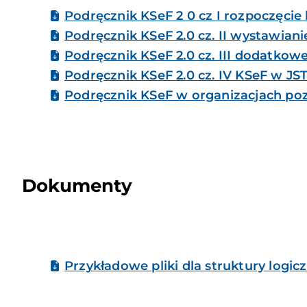
Podręcznik KSeF 2 0 cz I rozpoczęcie
Podręcznik KSeF 2.0 cz. II wystawian
Podręcznik KSeF 2.0 cz. III dodatkow
Podręcznik KSeF 2.0 cz. IV KSeF w JS
Podręcznik KSeF w organizacjach p
Dokumenty
Przykładowe pliki dla struktury logic