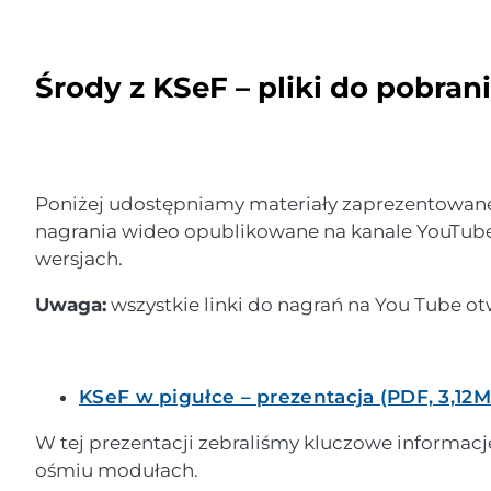
Środy z KSeF – pliki do pobran
Poniżej udostępniamy materiały zaprezentowane 
nagrania wideo opublikowane na kanale YouTube
wersjach.
Uwaga:
wszystkie linki do nagrań na You Tube ot
KSeF w pigułce – prezentacja (PDF, 3,12
W tej prezentacji zebraliśmy kluczowe informacj
ośmiu modułach.