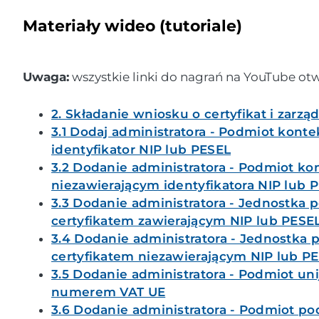
Materiały wideo (tutoriale)
Uwaga:
wszystkie linki do nagrań na YouTube otw
2. Składanie wniosku o certyfikat i zarzą
3.1 Dodaj administratora - Podmiot konte
identyfikator NIP lub PESEL
3.2 Dodanie administratora - Podmiot ko
niezawierającym identyfikatora NIP lub 
3.3 Dodanie administratora - Jednostka
certyfikatem zawierającym NIP lub PESE
3.4 Dodanie administratora - Jednostka
certyfikatem niezawierającym NIP lub P
3.5 Dodanie administratora - Podmiot u
numerem VAT UE
3.6 Dodanie administratora - Podmiot po