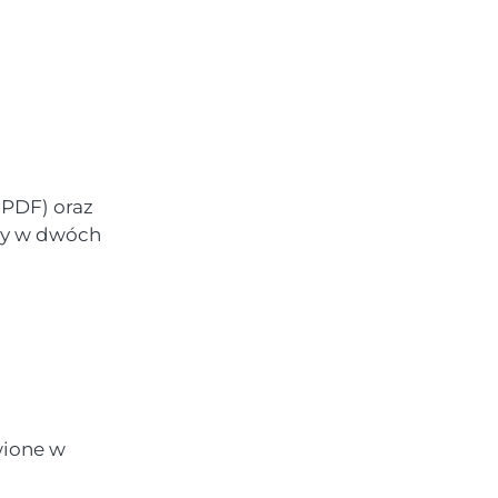
(PDF) oraz
pny w dwóch
wione w