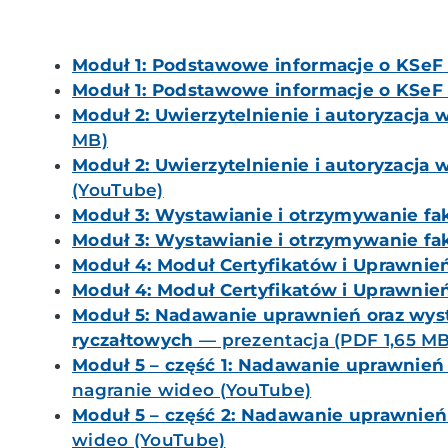
M
oduł 1: Podstawowe informacje o KSeF
Moduł 1: Podstawowe informacje o KSeF
Moduł 2: Uwierzytelnienie i autoryzacja
MB)
Moduł 2: Uwierzytelnienie i autoryzacja
(YouTube)
Moduł 3: Wystawianie i otrzymywanie fa
Moduł 3: Wystawianie i otrzymywanie fa
Moduł 4: Moduł Certyfikatów i Uprawnie
Moduł 4: Moduł Certyfikatów i Uprawnie
Moduł 5: Nadawanie uprawnień oraz wyst
ryczałtowych
— prezentacja (PDF 1,65 MB
Moduł 5 – część 1: Nadawanie uprawnień
nagranie wideo (YouTube)
Moduł 5 – część 2: Nadawanie uprawnień
wideo (YouTube)