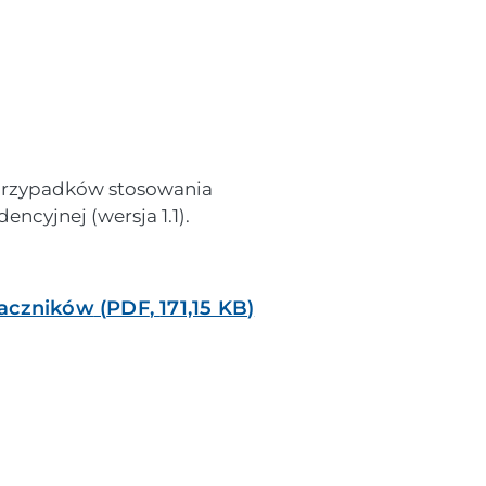
 przypadków stosowania
ncyjnej (wersja 1.1).
naczników
(
PDF
,
171,15 KB
)