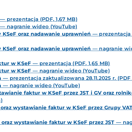
— prezentacja (PDF, 1,67 MB)
— nagranie wideo (YouTube)
 w KSeF oraz nadawanie uprawnień
— prezentacja (
 w KSeF oraz nadawanie uprawnień
— nagranie wi
ktur w KSeF
— prezentacja (PDF, 1,65 MB)
ktur w KSeF
— nagranie wideo (YouTube)
ń
— prezentacja zaktualizowana 28.11.2025 r. (PDF
ń
— nagranie wideo (YouTube)
awianie faktur w KSeF przez JST i GV oraz rolni
)
 oraz wystawianie faktur w KSeF przez Grupy VA
 oraz wystawianie faktur w KSeF przez JST
— nag