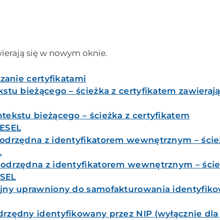
ierają się w nowym oknie.
dzanie certyfikatami
kstu bieżącego – ścieżka z certyfikatem zawiera
ntekstu bieżącego – ścieżka z certyfikatem
PESEL
 podrzędna z identyfikatorem wewnętrznym – ście
L
 podrzędna z identyfikatorem wewnętrznym – ście
ESEL
nijny uprawniony do samofakturowania identyfik
drzędny identyfikowany przez NIP (wyłącznie dla