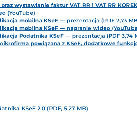
 oraz wystawianie faktur VAT RR i VAT RR KORE
eo (YouTube)
likacja mobilna KSeF
—
prezentacja (PDF 2,73 MB
likacja mobilna KSeF
—
nagranie wideo (YouTube
likacja Podatnika KSeF
—
prezentacja (PDF 3,74 
mikrofirma powiązana z KSeF, dodatkowe funkcj
datnika KSeF 2.0
(
PDF
,
5,27 MB
)