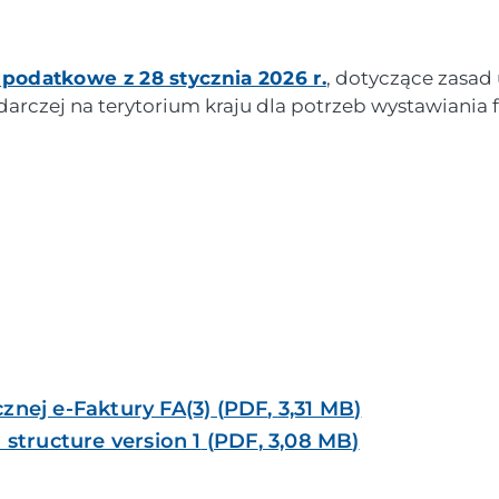
 podatkowe z 28 stycznia 2026 r.
, dotyczące zasad 
arczej na terytorium kraju dla potrzeb wystawiania f
znej e-Faktury FA(3)
(
PDF
,
3,31 MB
)
 structure version 1
(
PDF
,
3,08 MB
)